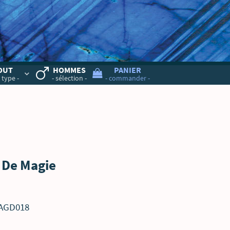
OUT
HOMMES
PANIER
 type -
- sélection -
- commander -
t De Magie
AAGD018