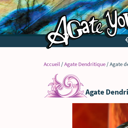
Accueil
/
Agate Dendritique
/ Agate d
Agate Dendri