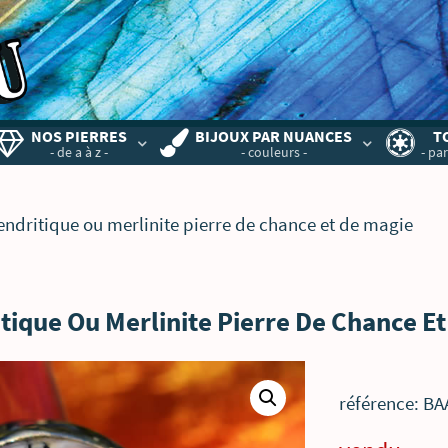
NOS PIERRES
BIJOUX PAR NUANCES
T
- de a à z -
- couleurs -
- par
endritique ou merlinite pierre de chance et de magie
tique Ou Merlinite Pierre De Chance E
référence: B