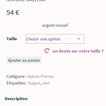
54
€
argent massif
Taille
un doute sur votre taille ?
quantité
Ajouter au panier
de
Beau
Catégorie :
Autres Pierres
vert
Étiquettes :
bague
,
vert
bague
qui
Description
illuminera