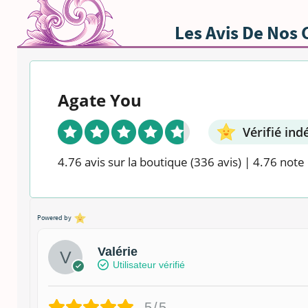
Les Avis De Nos 
Agate You
Vérifié i
4.76 avis sur la boutique
(336 avis)
|
4.76 note 
Powered by
Valérie
Utilisateur vérifié
5/5