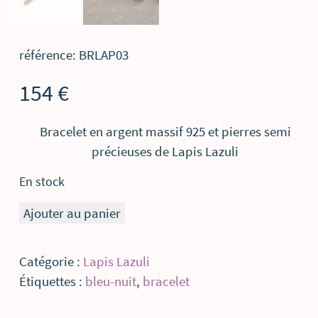
référence: BRLAP03
154
€
Bracelet en argent massif 925 et pierres semi
précieuses de Lapis Lazuli
En stock
quantité
Ajouter au panier
de
Bracelet
Catégorie :
Lapis Lazuli
Lapis
Étiquettes :
bleu-nuit
,
bracelet
lazuli
argent