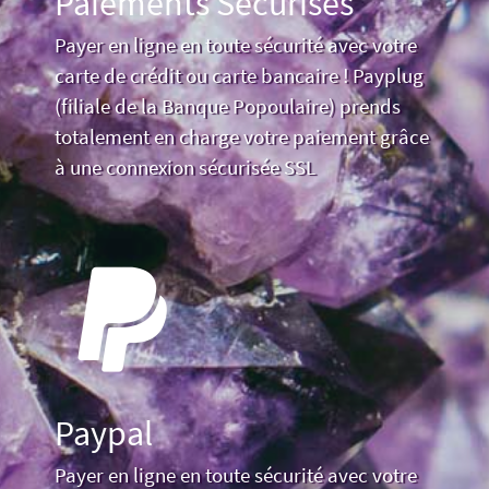
Paiements Sécurisés
Payer en ligne en toute sécurité avec votre
carte de crédit ou carte bancaire ! Payplug
(filiale de la Banque Popoulaire) prends
totalement en charge votre paiement grâce
à une connexion sécurisée SSL
Paypal
Payer en ligne en toute sécurité avec votre