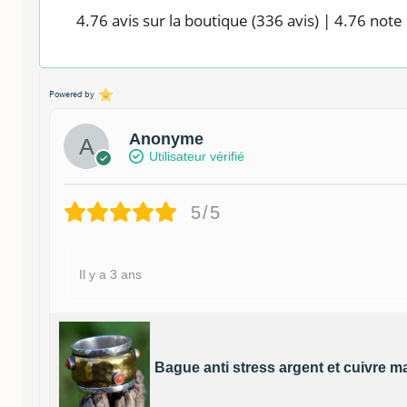
4.76 avis sur la boutique
(336 avis)
|
4.76 note 
Powered by
Anonyme
Utilisateur vérifié
5/5
Il y a 3 ans
Bague anti stress argent et cuivre m