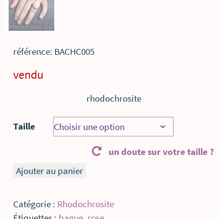
référence: BACHC005
vendu
rhodochrosite
Taille
un doute sur votre taille ?
quantité
Ajouter au panier
de
Belle
Catégorie :
Rhodochrosite
pierre
Étiquettes :
bague
,
rose