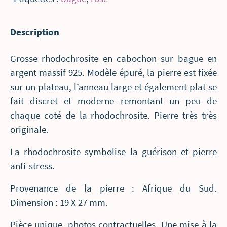
nuances
de
Description
couleur
rose
Grosse rhodochrosite en cabochon sur bague en
rhodochrosite
argent massif 925. Modèle épuré, la pierre est fixée
sur un plateau, l’anneau large et également plat se
fait discret et moderne remontant un peu de
chaque coté de la rhodochrosite. Pierre très très
originale.
La rhodochrosite symbolise la guérison et pierre
anti-stress.
Provenance de la pierre : Afrique du Sud.
Dimension : 19 X 27 mm.
Pièce unique, photos contractuelles. Une mise à la