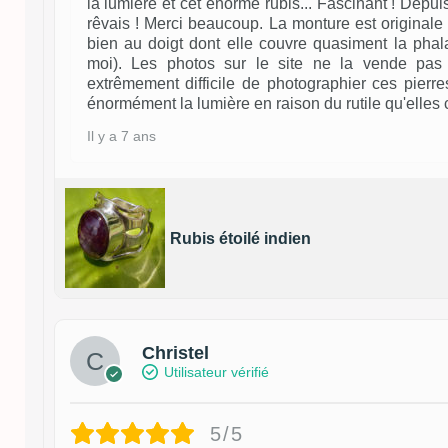
la lumière et cet énorme rubis... Fascinant ! Depui
rêvais ! Merci beaucoup. La monture est originale :
bien au doigt dont elle couvre quasiment la pha
moi). Les photos sur le site ne la vende pas 
extrêmement difficile de photographier ces pierre
énormément la lumière en raison du rutile qu'elles 
Il y a 7 ans
Rubis étoilé indien
Christel
Utilisateur vérifié
5/5