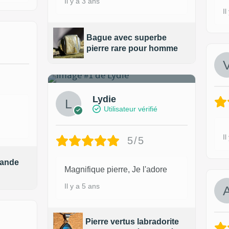
Il y a 3 ans
Il
Bague avec superbe
pierre rare pour homme
1
Lydie
Utilisateur vérifié
Il
5/5
rande
Magnifique pierre, Je l'adore
Il y a 5 ans
Pierre vertus labradorite