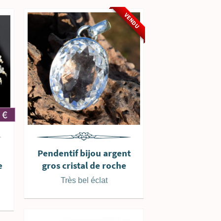
VENDU
6
€
Pendentif bijou argent
e
gros cristal de roche
Très bel éclat