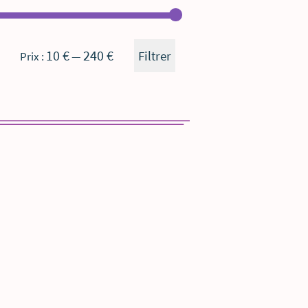
Prix
Prix
10 €
240 €
Filtrer
Prix :
—
min
max