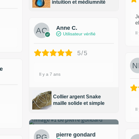
intuition et médiumnité
J
e
Anne C.
Il
Utilisateur vérifié
5/5
e
Il y a 7 ans
Collier argent Snake
maille solide et simple
Il
1
pierre gondard