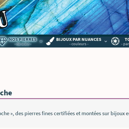
NOS PIERRES
BIJOUX PAR NUANCES
T
- de a à z -
- couleurs -
- par
oche
che », des pierres fines certifiées et montées sur bijoux 