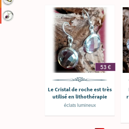
colliers
pendentifs
53
€
Le Cristal de roche est très
utilisé en lithothérapie
r
éclats lumineux