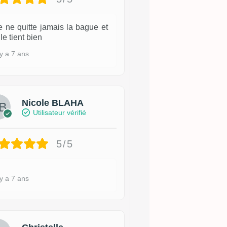
e ne quitte jamais la bague et
lle tient bien
 y a 7 ans
Nicole BLAHA
Utilisateur vérifié
5/5
 y a 7 ans