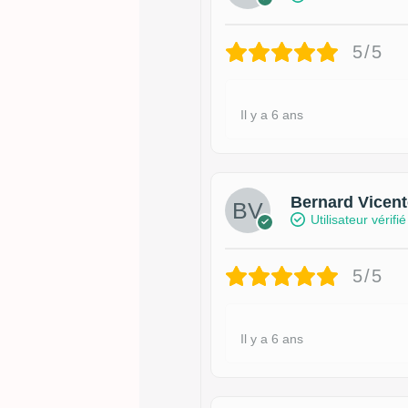
5/5
Il y a 6 ans
Bernard Vicent
Utilisateur vérifié
5/5
Il y a 6 ans