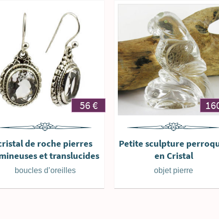
56
€
16
cristal de roche pierres
Petite sculpture perroq
mineuses et translucides
en Cristal
boucles d’oreilles
objet pierre