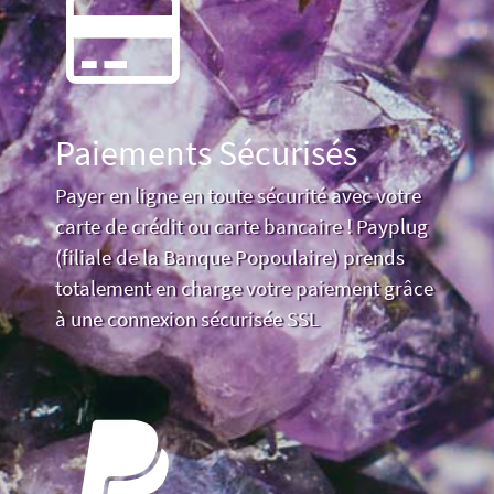
Paiements Sécurisés
Payer en ligne en toute sécurité avec votre
carte de crédit ou carte bancaire ! Payplug
(filiale de la Banque Popoulaire) prends
totalement en charge votre paiement grâce
à une connexion sécurisée SSL