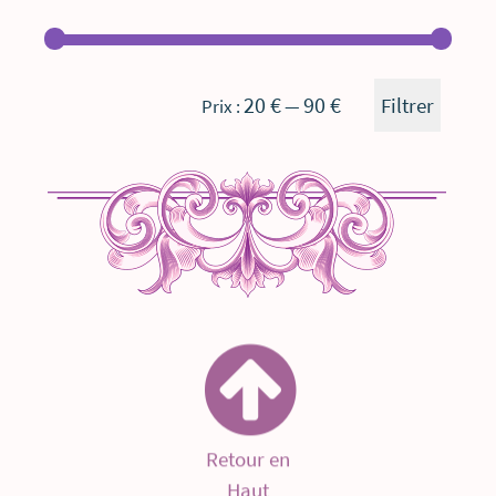
Prix
Prix
20 €
90 €
Filtrer
Prix :
—
min
max
Retour en