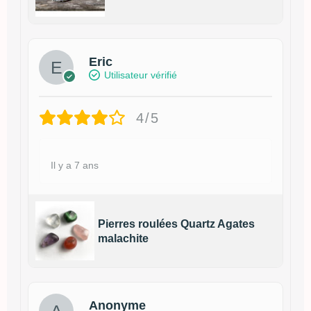
Eric
Utilisateur vérifié
4/5
Il y a 7 ans
Pierres roulées Quartz Agates
malachite
Anonyme