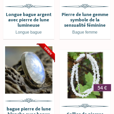
Longue bague argent
Pierre de lune gemme
avec pierre de lune
symbole de la
lumineuse
sensualité féminine
Longue bague
Bague femme
VENDU
54
€
bague pierre de lune
blanche avec beaux
Collier de pierres