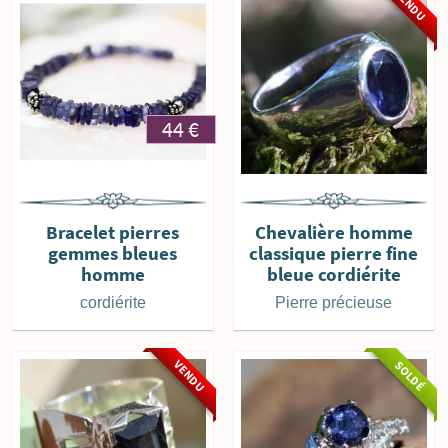
VENDU
44
€
Bracelet pierres
Chevalière homme
gemmes bleues
classique pierre fine
homme
bleue cordiérite
cordiérite
Pierre précieuse
VENDU
SOLDÉ