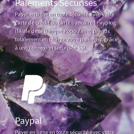
Paiements Sécurisés
Payer en ligne en toute sécurité avec votre
carte de crédit ou carte bancaire ! Payplug
(filiale de la Banque Popoulaire) prends
totalement en charge votre paiement grâce
à une connexion sécurisée SSL
Paypal
Payer en ligne en toute sécurité avec votre