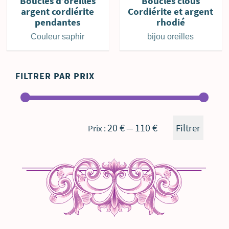
Boucles d’oreilles
Boucles clous
argent cordiérite
Cordiérite et argent
pendantes
rhodié
Couleur saphir
bijou oreilles
FILTRER PAR PRIX
Prix
Prix
20 €
110 €
Filtrer
Prix :
—
min
max